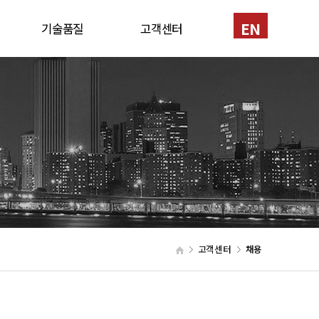
EN
기술품질
고객센터
반
인증서
1:1문의
신기술
채용
특허
공법소개
장비현황
고객센터
채용