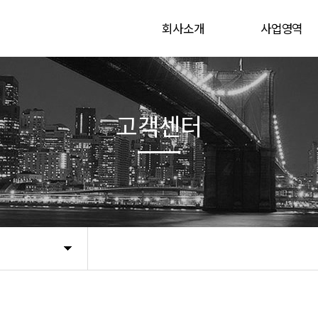
회사소개
사업영역
CEO 인사말
육상 해상 연약지
연혁
사업실적
고객센터
Global Network
찾아오시는길